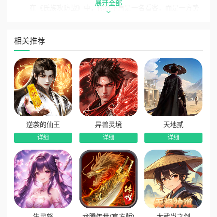
展开全部
在《氏族攻防战》中，你将不再是一名看客，而是一方势
力的奠基者。游戏开局，你便化身为一方诸侯，从一座小小的
城池起步，逐步开启招兵买马、发展经济、攻城略地的霸业之
相关推荐
路。游戏真实还原了160余座三国历史名城，每一寸土地的争夺
都考验着你的全局观与资源调配能力。你需要精心规划城池建
设，升级官邸、工匠坊等核心设施，用最小的成本换取最大的
版图扩张。
名将云集，打造你的专属精锐之师
游戏的灵魂在于数百位技能各异的三国名将。无论是忠勇
的关平、锦马超，还是拥有倾城之貌的貂蝉，每一位武将都拥
逆袭的仙王
异兽灵境
天地贰
有独特的主动技能与被动天赋。你可以通过酒馆招募、客栈宴
详细
详细
详细
请、将魂合成等多种途径将他们招致麾下，并通过升星、训练
与羁绊系统深度培养。在布阵时，你需要根据不同兵种的克制
关系——弓手压制骑兵、盾兵克制远程、突击单位破阵突袭
——来自由搭配阵容，打造一支攻无不克的精锐之师。
战中微操，告别无脑挂机的深度博弈
生灵怒
龙腾传世(官方版)
大武当之剑
《氏族攻防战》最大的魅力在于其独特的“战中策略”模