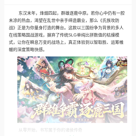
东汉末年，烽烟四起，群雄逐鹿中原。若你心中仍有一腔
未凉的热血，渴望在乱世中亲手缔造霸业，那么《氏族攻防
战》正是为你量身打造的舞台。这款以三国纷争为背景的多人
在线策略国战游戏，摒弃了传统SLG单纯比拼数值的枯燥模
式，让你在瞬息万变的战场上，真正体验到以智取胜、运筹帷
幄的深度策略快感。
从零开始，书写属于你的诸侯传奇