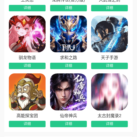
式。战斗并非简单的数值对撞，而是充满了即时操作的博弈空
详细
详细
详细
间。进入战场后，你需要手动控制武将走位以规避致命伤害，
精准把握技能释放时机来打断敌方大招，并优先集火高威胁目
标。武将在战斗中会累积战意值，满额后即可释放扭转战局的
武将技。这种强调微操与临场应变的设定，让每一场战斗都充
满变数，真正实现了以智取胜。
万人同屏，重温经典狼烟战场
驯龙物语
求和之路
天子手游
当你的势力逐渐壮大，便可加入军团，参与到万人同屏的
详细
详细
详细
史诗级国战之中。在广袤的世界地图上，你需要与军团成员协
同作战，共同抢夺城池归属权。城战不仅需要击败守城士兵，
更要攻破坚固的城墙与防御设施。值得注意的是，攻城略地必
须讲究战略纵深——若目标城池未与己方势力接壤，即便攻破
也无法占领。这种贴近真实战争的设定，极大考验了团队的战
术规划与协同执行力。
高能探宝团
仙帝神兵
太古封魔录2
丰厚福利，轻松畅享争霸快感
详细
详细
详细
为了让每一位主公都能专注于策略博弈本身，游戏提供了