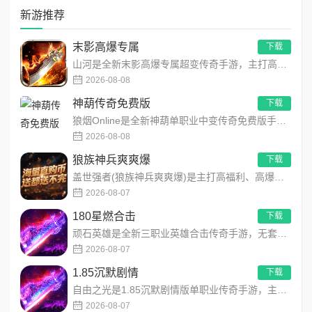
极其友好的成长环境。招兵买马没有任何限制，你可以随意挑
新游推荐
选心仪的武将组建队伍。资源掠夺与采集高度自由，随时可派
遣队伍前往不同地区开采，或进攻敌城夺取物资。更贴心的
末影高爆专属
下载
是，游戏内置了丰富的挂机收益系统，即便离线也能持续获取
山河是全新末影高爆专属超变传奇手游，主打高爆打怪、海量专属装备、多地图自由探索！上线即领开局豪礼，怪物好打、...
海量资源与训练材料，彻底告别“肝不动就掉队”的焦虑。累计登
2026-08-08
录还能免费获取神将华佗，为你的前期开荒保驾护航。战场节
神葫传奇免费版
下载
奏畅快利落，每场战斗都能迅速解决，让你在碎片化时间里也
狼烟Online是全新神葫单职业中变传奇免费版手游，永久内置3折福利，每日免费领800代币！开局赠送豪华首充...
能尽享多重挑战的乐趣。
2026-08-08
乱世的号角已经吹响，160余座城池正静待明主。无论你
狼族神兵爽爽爆
下载
是热衷深度策略的硬核玩家，还是喜欢组织团队、指挥千军万
盖世强者(狼族神兵爽爽爆)是主打高福利、高爆率、长线挂机的东方玄幻传奇手游！开局即送2亿切割、千万群切、八大...
马的战术大师，《氏族攻防战》都能为你提供匹配自身节奏的
2026-08-07
玩法体验。现在就来下载，亲手塑造一个属于你的三国神话
吧！
180星燃合击
下载
顽石英雄是全新三职业英雄合击传奇手游，无套路无脑上手，全程无硬性消费！永久内置3折充值福利，每日上线领648...
2026-08-07
1.85沉默剧情
下载
自由之光是1.85沉默剧情版单职业传奇手游，主打散人可打可嫖良心玩法！每日免费送328代币，海量礼包全程白嫖...
2026-08-07