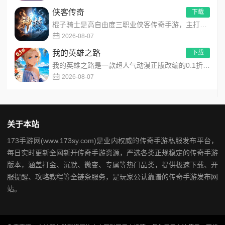
侠客传奇
下载
棍子骑士是高自由度三职业侠客传奇手游，主打百种技能自由搭配！解锁海量天赋与被动效果，搭配炫酷粒子技能特效，刷...
2026-08-07
我的英雄之路
下载
我的英雄之路是一款超人气动漫正版改编的0.1折高福利卡牌策略手游，以经典进击主题世界观为核心，高度还原原作剧...
2026-08-07
关于本站
173手游网(www.173sy.com)是业内权威的传奇手游私服发布平台，
每日实时更新全网新开传奇手游资源，严选各类正规稳定的传奇手游
版本，涵盖打金、沉默、微变、专属等热门品类，提供极速下载、开
服提醒、攻略教程等全链条服务，是玩家公认靠谱的传奇手游发布网
站。