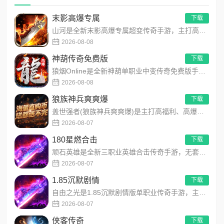
末影高爆专属
下载
山河是全新末影高爆专属超变传奇手游，主打高爆打怪、海量专属装备、多地图自由探索！上线即领开局豪礼，怪物好打、...
2026-08-08
神葫传奇免费版
下载
狼烟Online是全新神葫单职业中变传奇免费版手游，永久内置3折福利，每日免费领800代币！开局赠送豪华首充...
2026-08-08
狼族神兵爽爽爆
下载
盖世强者(狼族神兵爽爽爆)是主打高福利、高爆率、长线挂机的东方玄幻传奇手游！开局即送2亿切割、千万群切、八大...
2026-08-07
180星燃合击
下载
顽石英雄是全新三职业英雄合击传奇手游，无套路无脑上手，全程无硬性消费！永久内置3折充值福利，每日上线领648...
2026-08-07
1.85沉默剧情
下载
自由之光是1.85沉默剧情版单职业传奇手游，主打散人可打可嫖良心玩法！每日免费送328代币，海量礼包全程白嫖...
2026-08-07
侠客传奇
下载