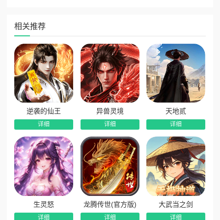
1、正版史诗国战体验：原汁原味西方魔幻史诗题材，支持
万人同屏实时国战，宏大战场、热血征伐，沉浸式感受乱世争
相关推荐
霸的震撼体验。
2、超高30倍充值回馈：全新版本福利重磅升级，进游即
享30倍超值充值回馈，开荒发育性价比拉满，福利力度空前。
3、首日登录自选强力角色：首次登录游戏即可免费自选高
阶强力角色，开局解锁核心战力，起步快人一步，轻松开荒发
育。
逆袭的仙王
异兽灵境
天地贰
4、连登领取限定女神英雄：累计登录免费领取史诗英雄大
详细
详细
详细
地女神盖亚，自带超强团队治疗能力，持续续航、稳扎稳打，
全程助力队伍作战。
生灵怒
龙腾传世(官方版)
大武当之剑
详细
详细
详细