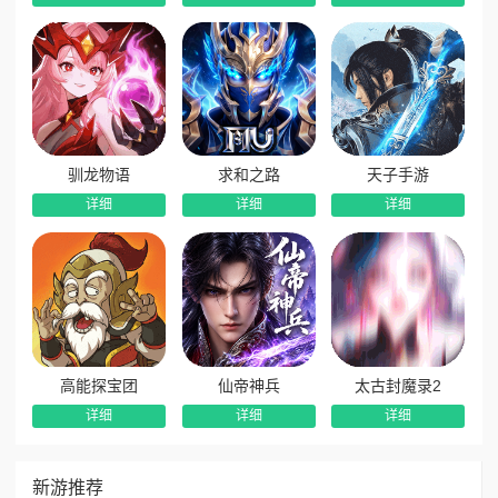
驯龙物语
求和之路
天子手游
详细
详细
详细
高能探宝团
仙帝神兵
太古封魔录2
详细
详细
详细
新游推荐