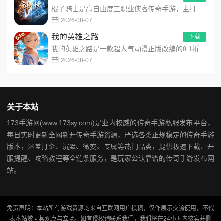
棍子骑士是高自由度三职业侠客传奇手游，主打百种技能自由搭配！解锁海量天赋与被动效果，搭配炫酷粒子技能特效，刷...
2026-08-07
我的英雄之路
下载
我的英雄之路是一款超人气动漫正版改编的0.1折高福利卡牌策略手游，以经典进击主题世界观为核心，高度还原原作剧...
2026-08-07
关于本站
173手游网(www.173sy.com)是业内权威的传奇手游私服发布平台，
每日实时更新全网新开传奇手游资源，严选各类正规稳定的传奇手游
版本，涵盖打金、沉默、微变、专属等热门品类，提供极速下载、开
服提醒、攻略教程等全链条服务，是玩家公认靠谱的传奇手游发布网
站。
免责声明：本站所有游戏资源均来自互联网用户投稿，仅作展示交流使用，不代
表本站赞同其观点与立场。如有侵权请联系我们，我们将在24小时内核实并删