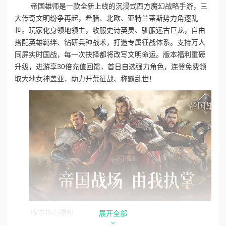
帝国雄师是一款全新上线的沉浸式西方魔幻战略手游，三
大传奇文明纷争再起，希腊、北欧、亚特兰蒂斯势力角逐乱
世。玩家化身领地领主，收服史诗英灵、驯服远古巨龙，自由
搭配英雄羁绊、钻研兵种战术，打造专属征战体系。支持万人
同屏实时国战，每一次抉择都将改写文明命运。版本福利重磅
升级，进游享30倍充值回馈，首日自选强力角色，连登免费领
取大地女神盖亚，助力开荒征战、称霸乱世！
版本核心福利
展开全部