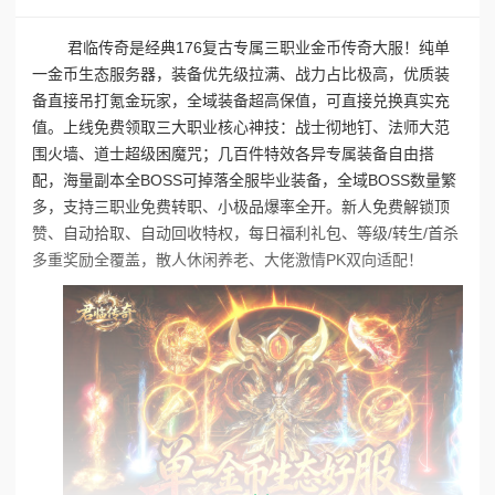
君临传奇是经典176复古专属三职业金币传奇大服！纯单
一金币生态服务器，装备优先级拉满、战力占比极高，优质装
备直接吊打氪金玩家，全域装备超高保值，可直接兑换真实充
值。上线免费领取三大职业核心神技：战士彻地钉、法师大范
围火墙、道士超级困魔咒；几百件特效各异专属装备自由搭
配，海量副本全BOSS可掉落全服毕业装备，全域BOSS数量繁
多，支持三职业免费转职、小极品爆率全开。新人免费解锁顶
赞、自动拾取、自动回收特权，每日福利礼包、等级/转生/首杀
多重奖励全覆盖，散人休闲养老、大佬激情PK双向适配！