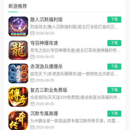
新游推荐
散人沉默福利版
下载
烈焰领主(散人沉默福利版)是主打全民打金的沉默福利传奇手游，装备高保值、游戏货币自由畅销！无需氪金，刷怪做任...
2026-08-05
穹羽神爆攻速
下载
苍穹之剑2(穹羽神爆攻速)是主打高攻速神器的传奇手游，专为散人追梦打造，装备爆率超高！上线免费解锁自动拾取、...
2026-08-05
赤溟游兵爆爆杀
下载
血饮天下(赤溟游兵爆爆杀)是一款特色五大职业流派传奇手游，主打散人追梦高爆装备！上线免费解锁自动拾取、自动回...
2026-08-05
复古三职业免费版
下载
全民祖玛(天天送328免费版)是全新复古高福利传奇手游，创角即解锁自动拾取、自动回收、满背包、满仓库特权。每...
2026-08-05
沉默专属高爆
下载
九州霸业是一款高品质专属沉默传奇手游，内置永久3折超值福利，主打散人公平打金、零氪白嫖发育玩法。创新推出飞刀...
2026-08-04