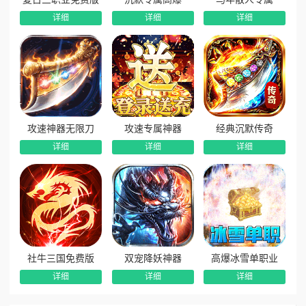
高奖励额度翻倍。
详细
详细
详细
6、全服BOSS首杀高额奖励：全地图BOSS开放首杀专属
活动，首次击杀高阶BOSS领取大额金币和专属宝箱，角色战力
越高，首杀、通关奖励额度成倍上涨。
攻速神器无限刀
攻速专属神器
经典沉默传奇
详细
详细
详细
社牛三国免费版
双宠降妖神器
高爆冰雪单职业
详细
详细
详细