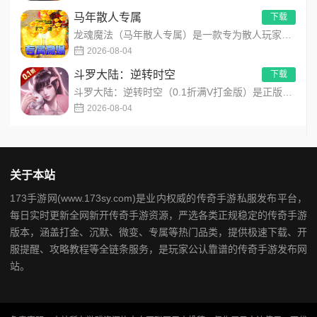
马年散人专属
下载
龙魂魔法（马年散人专属）是一款专为散人玩家打造的马年专属热血传奇手游，主打高爆打宝、低门槛开荒、自由热血PK...
2026-08-04
斗罗大陆：逆转时空
下载
斗罗大陆：逆转时空（0.1折满V打金版）是正版斗罗大陆IP授权的高画质卡牌RPG手游，创新平行时空错位剧情，...
2026-08-04
关于本站
173手游网(www.173sy.com)是业内权威的传奇手游私服发布平台，
每日实时更新全网新开传奇手游资源，严选各类正规稳定的传奇手游
版本，涵盖打金、沉默、微变、专属等热门品类，提供极速下载、开
服提醒、攻略教程等全链条服务，是玩家公认靠谱的传奇手游发布网
站。