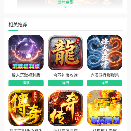
展开全部
版本核心福利汇总
相关推荐
1、新人全套顶配开荒权益：新进玩家上线直接领取新人助
力礼包，免费开通永久顶赞特权、自动拾取、自动回收三大核
心功能，全自动挂机打宝、背包清理，零门槛无痛开荒。
2、三职业专属神技免费领取：开局免费解锁职业高阶核心
技能，战士彻地钉、法师大范围火墙、道士超级困魔咒一键激
活，清怪、控场、PK能力开局直接成型。
3、每日常驻散人福利礼包：玩家每日登录即可领取专属福
散人沉默福利版
穹羽神爆攻速
赤溟游兵爆爆杀
利礼包，补给海量金币、副本门票、淬炼材料等刚需物资，助
详细
详细
详细
力散人玩家快速发育弯道超车。
4、等级阶段阶梯奖励：角色达到指定等级档位，免费领取
大额金币、稀有小极品、进阶耗材，等级越高奖励品质越高，
前期发育无资源瓶颈。
5、转生进阶专项奖励：完成角色转生突破即可领取专属转
复古三职业免费版
沉默专属高爆
马年散人专属
生豪礼，解锁高阶地图通行权限与稀有养成道具，转生层数越