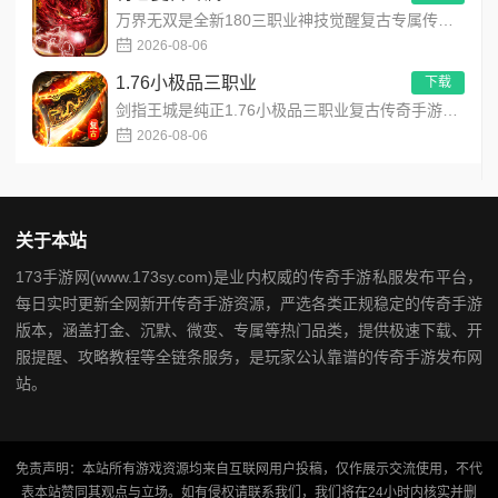
万界无双是全新180三职业神技觉醒复古专属传奇手游，复古玩法创新升级，无套路无暗坑！全地图掉落百件专属装备，...
2026-08-06
1.76小极品三职业
下载
剑指王城是纯正1.76小极品三职业复古传奇手游，永久内置3折福利，完美复刻原版玛法画面与经典玩法！每日免费送...
2026-08-06
关于本站
173手游网(www.173sy.com)是业内权威的传奇手游私服发布平台，
每日实时更新全网新开传奇手游资源，严选各类正规稳定的传奇手游
版本，涵盖打金、沉默、微变、专属等热门品类，提供极速下载、开
服提醒、攻略教程等全链条服务，是玩家公认靠谱的传奇手游发布网
站。
免责声明：本站所有游戏资源均来自互联网用户投稿，仅作展示交流使用，不代
表本站赞同其观点与立场。如有侵权请联系我们，我们将在24小时内核实并删