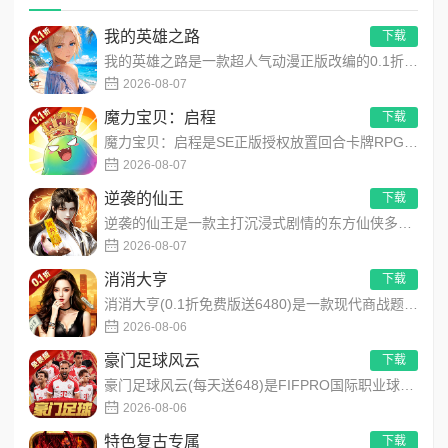
我的英雄之路
下载
我的英雄之路是一款超人气动漫正版改编的0.1折高福利卡牌策略手游，以经典进击主题世界观为核心，高度还原原作剧...
2026-08-07
魔力宝贝：启程
下载
魔力宝贝：启程是SE正版授权放置回合卡牌RPG手游，复刻法兰王国经典剧情与Q版画风！融合离线挂机、自由转职、...
2026-08-07
逆袭的仙王
下载
逆袭的仙王是一款主打沉浸式剧情的东方仙侠多人角色扮演手游，打破传统凡人逆袭的老旧叙事，打造独树一帜的仙王回归...
2026-08-07
消消大亨
下载
消消大亨(0.1折免费版送6480)是一款现代商战题材模拟经营养成手游，创新建筑合成升级玩法，不肝不氪！玩家...
2026-08-06
豪门足球风云
下载
豪门足球风云(每天送648)是FIFPRO国际职业球员协会正版授权3D足球经理手游，搭载顶级动作捕捉技术，还...
2026-08-06
特色复古专属
下载