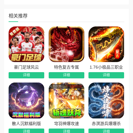
版本福利
相关推荐
★全场充值永久1折
★在线打怪会员免费拉满
★会员特权福利灵符天天领取
★装备回收兑换海量充值红包
★打装备回收得混沌神石可以无限兑换灵符
豪门足球风云
特色复古专属
1.76小极品三职业
★独家礼品有海量灵符/充值红包/百万元宝！
详细
详细
详细
散人沉默福利版
穹羽神爆攻速
赤溟游兵爆爆杀
详细
详细
详细