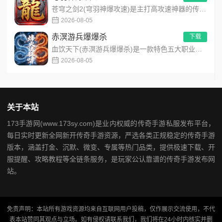
苍穹之剑2(穹羽神爆攻速)是主打高攻速神器的传奇手游，专为散人追梦打造，装备爆率超高！上线免费解锁自动拾取、...
2026-08-05
赤溟游兵爆爆杀
下载
血饮天下(赤溟游兵爆爆杀)是一款特色五大职业流派传奇手游，主打散人追梦高爆装备！上线免费解锁自动拾取、自动回...
2026-08-05
关于本站
173手游网(www.173sy.com)是业内权威的传奇手游私服发布平台，
每日实时更新全网新开传奇手游资源，严选各类正规稳定的传奇手游
版本，涵盖打金、沉默、微变、专属等热门品类，提供极速下载、开
服提醒、攻略教程等全链条服务，是玩家公认靠谱的传奇手游发布网
站。
免责声明：本站所有游戏资源均来自互联网用户投稿，仅作展示交流使用，不代
表本站赞同其观点与立场。如有侵权请联系我们，我们将在24小时内核实并删