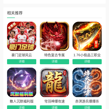
3.实物回收：无上限兑换钻石可激活累充。
相关推荐
4.在线奖励：在线领取大量货币。
5.七日登录：领取大量红包和材料。
6.天道悬赏：完成任务获取大量红包和钻石。
7.祈愿树：每日免费祈愿可获取最高328元奖励。
豪门足球风云
特色复古专属
1.76小极品三职业
详细
详细
详细
散人沉默福利版
穹羽神爆攻速
赤溟游兵爆爆杀
详细
详细
详细