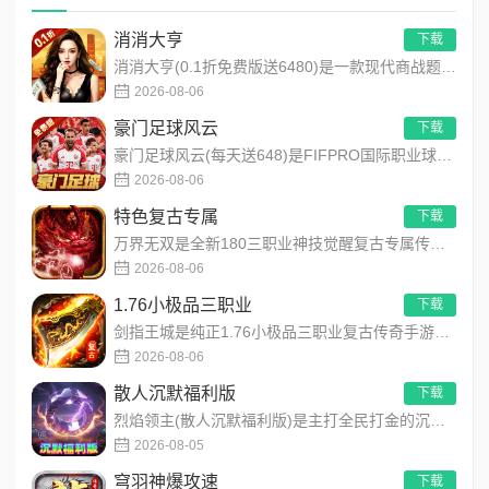
消消大亨
下载
消消大亨(0.1折免费版送6480)是一款现代商战题材模拟经营养成手游，创新建筑合成升级玩法，不肝不氪！玩家...
2026-08-06
豪门足球风云
下载
豪门足球风云(每天送648)是FIFPRO国际职业球员协会正版授权3D足球经理手游，搭载顶级动作捕捉技术，还...
2026-08-06
特色复古专属
下载
万界无双是全新180三职业神技觉醒复古专属传奇手游，复古玩法创新升级，无套路无暗坑！全地图掉落百件专属装备，...
2026-08-06
1.76小极品三职业
下载
剑指王城是纯正1.76小极品三职业复古传奇手游，永久内置3折福利，完美复刻原版玛法画面与经典玩法！每日免费送...
2026-08-06
散人沉默福利版
下载
烈焰领主(散人沉默福利版)是主打全民打金的沉默福利传奇手游，装备高保值、游戏货币自由畅销！无需氪金，刷怪做任...
2026-08-05
穹羽神爆攻速
下载