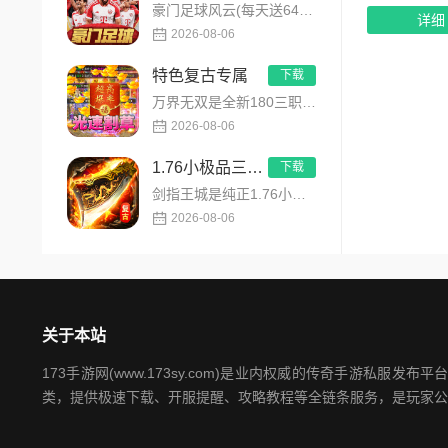
豪门足球风云(每天送648)是FIFPRO国际职业球员协会正版授权3D足球经理手游，搭载顶级动作捕捉技术，还...
详细
2026-08-06
特色复古专属
下载
万界无双是全新180三职业神技觉醒复古专属传奇手游，复古玩法创新升级，无套路无暗坑！全地图掉落百件专属装备，...
2026-08-06
1.76小极品三职业
下载
剑指王城是纯正1.76小极品三职业复古传奇手游，永久内置3折福利，完美复刻原版玛法画面与经典玩法！每日免费送...
2026-08-06
关于本站
173手游网(www.173sy.com)是业内权威的传奇手游
类，提供极速下载、开服提醒、攻略教程等全链条服务，是玩家公