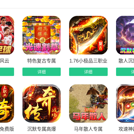
日双328福利：每日登录游戏即可免费领取328代币+328充值
民零氪白嫖体系：在线挂机即可领取海量灵符奖励，通关剧情任
物高爆掉落兑换：游戏内实物道具满地爆，掉落概率超高，获取
爆首杀惊喜不断：全服装备首爆、BOSS首杀、副本首通等多
风云
特色复古专属
1.76小极品三职业
散人沉
详细
详细
免费版
沉默专属高爆
马年散人专属
攻速神