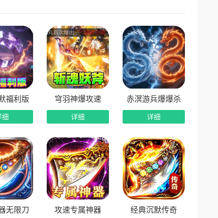
卡，福利每日刷新，长期稳定白嫖。
务可免费累计累充额度，不花一分钱也能享受充值待
无任何压力，轻松兑换各类珍稀资源。
重奖励全覆盖，每一次突破都能解锁额外惊喜福利，奖励
默福利版
穹羽神爆攻速
赤溟游兵爆爆杀
详细
详细
详细
器无限刀
攻速专属神器
经典沉默传奇