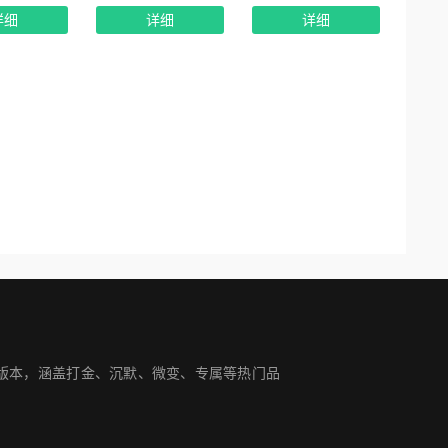
详细
详细
详细
手游版本，涵盖打金、沉默、微变、专属等热门品