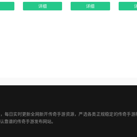
详细
详细
私服发布平台，每日实时更新全网新开传奇手游资源，严选各类正规稳定的传奇
认靠谱的传奇手游发布网站。