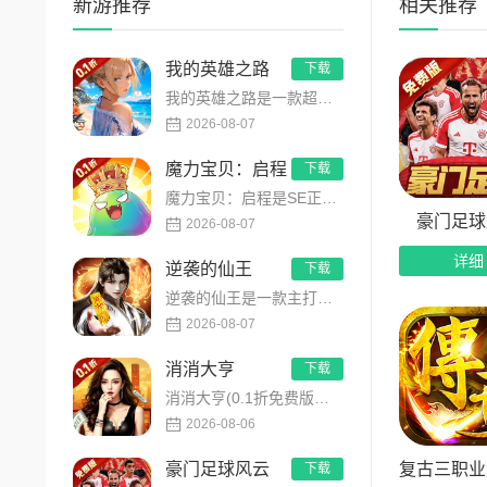
新游推荐
相关推荐
3、每
4、全
我的英雄之路
下载
遇。
我的英雄之路是一款超人气动漫正版改编的0.1折高福利卡牌策略手游，以经典进击主题世界观为核心，高度还原原作剧...
2026-08-07
5、实
魔力宝贝：启程
下载
6、首
魔力宝贝：启程是SE正版授权放置回合卡牌RPG手游，复刻法兰王国经典剧情与Q版画风！融合离线挂机、自由转职、...
领不停。
豪门足球
2026-08-07
详细
逆袭的仙王
下载
逆袭的仙王是一款主打沉浸式剧情的东方仙侠多人角色扮演手游，打破传统凡人逆袭的老旧叙事，打造独树一帜的仙王回归...
2026-08-07
消消大亨
下载
消消大亨(0.1折免费版送6480)是一款现代商战题材模拟经营养成手游，创新建筑合成升级玩法，不肝不氪！玩家...
2026-08-06
复古三职业
豪门足球风云
下载