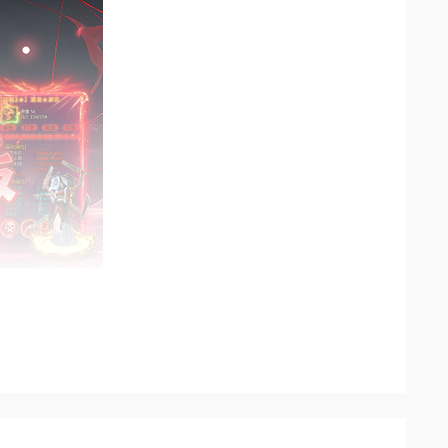
心功能，同时赠送超级神器、超级神技，清怪打宝效率
领取至尊赞助特权，零门槛享受高阶赞助福利。