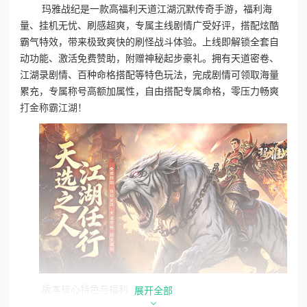
玛雅战纪是一款高福利天道江湖沉默传奇手游，福利海
量、挂机无忧、刷感超爽，专属主线剧情广受好评，搭配炫酷
霸气特效，带来极致爽快的刷怪战斗体验。上线即解锁全套自
动功能、激活免费赞助，附赠神秘起步豪礼。拥有天道密卷、
江湖录剧情、百种命格搭配等特色玩法，完成剧情可领取海量
累充，专属称号高额加属性，自由搭配专属命格，零压力畅爽
打金称霸江湖！
版本核心特色与福利
展开全部