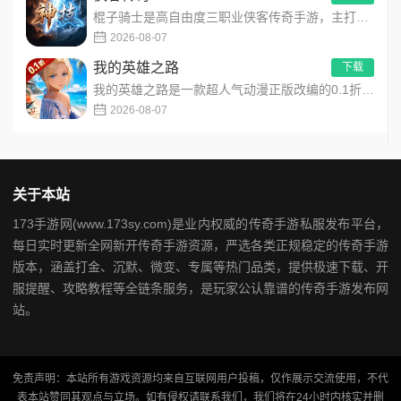
棍子骑士是高自由度三职业侠客传奇手游，主打百种技能自由搭配！解锁海量天赋与被动效果，搭配炫酷粒子技能特效，刷...
2026-08-07
我的英雄之路
下载
我的英雄之路是一款超人气动漫正版改编的0.1折高福利卡牌策略手游，以经典进击主题世界观为核心，高度还原原作剧...
2026-08-07
关于本站
173手游网(www.173sy.com)是业内权威的传奇手游私服发布平台，
每日实时更新全网新开传奇手游资源，严选各类正规稳定的传奇手游
版本，涵盖打金、沉默、微变、专属等热门品类，提供极速下载、开
服提醒、攻略教程等全链条服务，是玩家公认靠谱的传奇手游发布网
站。
免责声明：本站所有游戏资源均来自互联网用户投稿，仅作展示交流使用，不代
表本站赞同其观点与立场。如有侵权请联系我们，我们将在24小时内核实并删