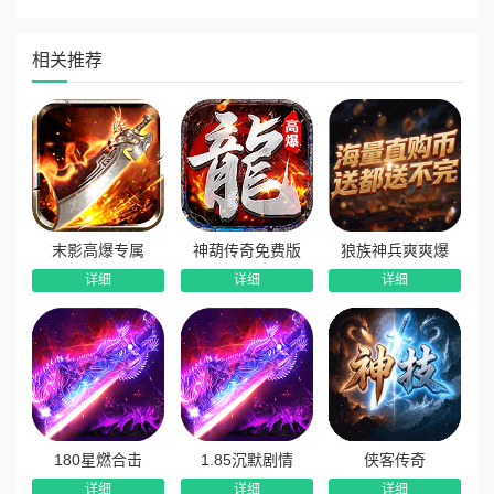
1、天道密卷专属称号：解锁天道密卷专属称号，可海量叠
加角色属性，战力大幅提升，更可搭配累充福利双重收益，性
相关推荐
价比超高。
2、全新江湖录剧情演绎：独创江湖录剧情引导玩法，跟随
剧情逐步探索江湖世界，完成对应剧情任务即可获取大量累充
额度，不氪金也能享受充值特权。
3、百种自由命格搭配：开放超爽命格系统，拥有上百种强
力命格类别，玩家可自由组合搭配，打造专属私人战斗命格体
系，适配各类打怪、PK场景。
末影高爆专属
神葫传奇免费版
狼族神兵爽爽爆
详细
详细
详细
4、全自动无忧爽刷打金：上线全套自动功能免费送，永久
解锁免费赞助特权，海量福利全程加持，挂机刷宝无压力，真
正实现畅爽打金，轻松玩转全服！
180星燃合击
1.85沉默剧情
侠客传奇
详细
详细
详细