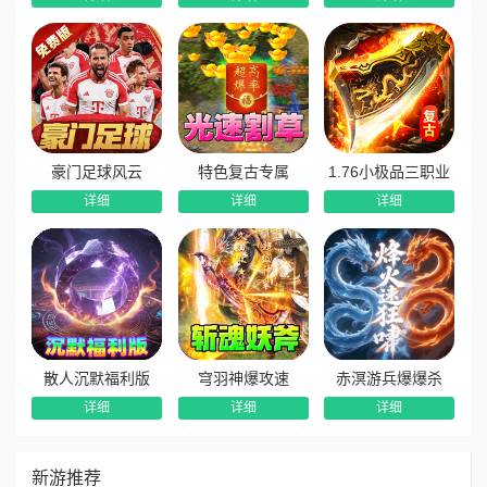
豪门足球风云
特色复古专属
1.76小极品三职业
详细
详细
详细
散人沉默福利版
穹羽神爆攻速
赤溟游兵爆爆杀
详细
详细
详细
新游推荐