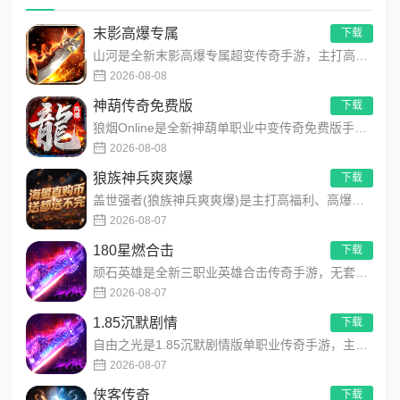
末影高爆专属
下载
山河是全新末影高爆专属超变传奇手游，主打高爆打怪、海量专属装备、多地图自由探索！上线即领开局豪礼，怪物好打、...
2026-08-08
神葫传奇免费版
下载
狼烟Online是全新神葫单职业中变传奇免费版手游，永久内置3折福利，每日免费领800代币！开局赠送豪华首充...
2026-08-08
狼族神兵爽爽爆
下载
盖世强者(狼族神兵爽爽爆)是主打高福利、高爆率、长线挂机的东方玄幻传奇手游！开局即送2亿切割、千万群切、八大...
2026-08-07
180星燃合击
下载
顽石英雄是全新三职业英雄合击传奇手游，无套路无脑上手，全程无硬性消费！永久内置3折充值福利，每日上线领648...
2026-08-07
1.85沉默剧情
下载
自由之光是1.85沉默剧情版单职业传奇手游，主打散人可打可嫖良心玩法！每日免费送328代币，海量礼包全程白嫖...
2026-08-07
侠客传奇
下载