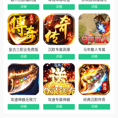
详细
详细
详细
8、永久五倍充值返利：游戏内置永久5倍货币返利活动，
充值收益翻倍，性价比拉满，长期游玩更划算。
复古三职业免费版
沉默专属高爆
马年散人专属
详细
详细
详细
攻速神器无限刀
攻速专属神器
经典沉默传奇
详细
详细
详细