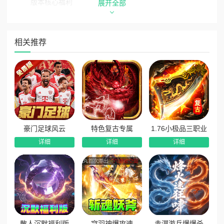
版本核心福利
展开全部
1、全能开局自动福利：上线直接解锁自动回收、自动拾
取、自动吃经验、自动吃货币全套懒人功能，全程解放双手，
相关推荐
挂机开荒无忧，发育轻松提速。
2、免费白银开局赞助：无需充值，开局直接免费激活白银
赞助特权，零氪解锁专属赞助福利，起步快人一步。
3、每日在线充值福利：每日在线即可免费领取充值卡，可
累计激活多档累充奖励，零氪也能享受充值福利。
4、七日成就海量豪礼：完成开服七日成就任务，可批量领
豪门足球风云
特色复古专属
1.76小极品三职业
取海量元宝、免费充值卡、高阶经验卷，快速升级成型。
详细
详细
详细
5、等级进阶专属奖励：角色等级达标即可领取大量祝福
油、神魔结晶等高阶养成材料，助力战力全方位提升。
6、日常杀怪高额收益：每日击杀怪物、完成个人首爆目
标，可获取海量元宝、专属妖兽晶核，打宝收益丰厚稳定。
7、全服首杀重磅奖励：拿下全服BOSS首杀，可获取大量
充值卡，轻松激活多档累充进度，福利收益拉满。
散人沉默福利版
穹羽神爆攻速
赤溟游兵爆爆杀