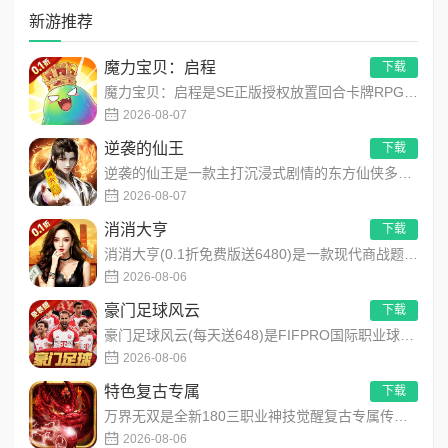
新游推荐
魔力宝贝：启程
下载
魔力宝贝：启程是SE正版授权放置回合卡牌RPG手游，复刻法兰王国经典剧情与Q版画风！融合离线挂机、自由转职、...
2026-08-07
逆袭的仙王
下载
逆袭的仙王是一款主打沉浸式剧情的东方仙侠多人角色扮演手游，打破传统凡人逆袭的老旧叙事，打造独树一帜的仙王回归...
2026-08-07
消消大亨
下载
消消大亨(0.1折免费版送6480)是一款现代商战题材模拟经营养成手游，创新建筑合成升级玩法，不肝不氪！玩家...
2026-08-06
豪门足球风云
下载
豪门足球风云(每天送648)是FIFPRO国际职业球员协会正版授权3D足球经理手游，搭载顶级动作捕捉技术，还...
2026-08-06
特色复古专属
下载
万界无双是全新180三职业神技觉醒复古专属传奇手游，复古玩法创新升级，无套路无暗坑！全地图掉落百件专属装备，...
2026-08-06