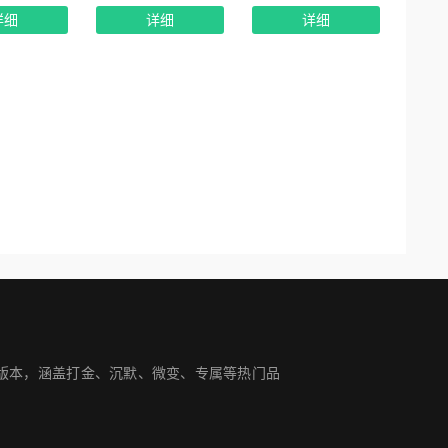
详细
详细
详细
手游版本，涵盖打金、沉默、微变、专属等热门品