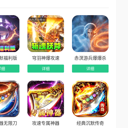
默福利版
穹羽神爆攻速
赤溟游兵爆爆杀
详细
详细
详细
器无限刀
攻速专属神器
经典沉默传奇