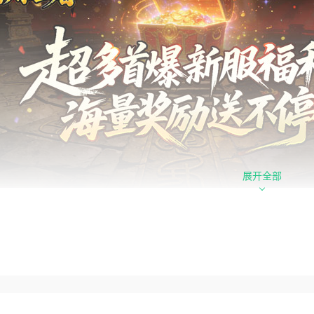
展开全部
心福利
局满刀暴击攻速拉满：上线自带满攻速属性，刀刀触发暴击伤害
上限攻速超爽体验：专属无限刀机制，攻速无上限叠加，越玩越
服豪礼助力散人发育：新服首爆福利海量放送，各类奖励不间断