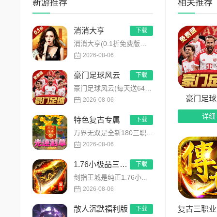
新游推荐
相关推荐
消消大亨
下载
消消大亨(0.1折免费版送6480)是一款现代商战题材模拟经营养成手游，创新建筑合成升级玩法，不肝不氪！玩家...
2026-08-06
豪门足球风云
下载
豪门足球风云(每天送648)是FIFPRO国际职业球员协会正版授权3D足球经理手游，搭载顶级动作捕捉技术，还...
豪门足球
2026-08-06
详细
特色复古专属
下载
万界无双是全新180三职业神技觉醒复古专属传奇手游，复古玩法创新升级，无套路无暗坑！全地图掉落百件专属装备，...
2026-08-06
1.76小极品三职业
下载
剑指王城是纯正1.76小极品三职业复古传奇手游，永久内置3折福利，完美复刻原版玛法画面与经典玩法！每日免费送...
2026-08-06
复古三职业
散人沉默福利版
下载