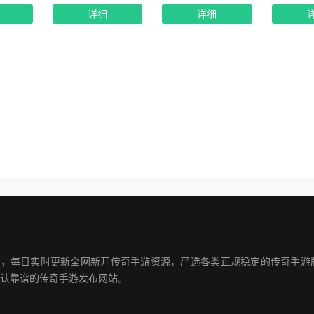
详细
详细
私服发布平台，每日实时更新全网新开传奇手游资源，严选各类正规稳定的传奇
认靠谱的传奇手游发布网站。