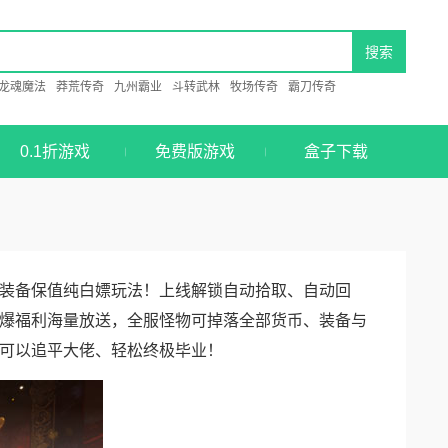
龙魂魔法
莽荒传奇
九州霸业
斗转武林
牧场传奇
霸刀传奇
0.1折游戏
免费版游戏
盒子下载
装备保值纯白嫖玩法！上线解锁自动拾取、自动回
爆福利海量放送，全服怪物可掉落全部货币、装备与
可以追平大佬、轻松终极毕业！