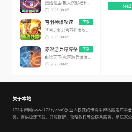
烈焰领主(散人沉默福利版)是主打全民打金的沉默福利传奇手游，装备高保值、游戏货币自由畅销！无需氪金，刷怪做任...
详细
2026-08-05
穹羽神爆攻速
下载
苍穹之剑2(穹羽神爆攻速)是主打高攻速神器的传奇手游，专为散人追梦打造，装备爆率超高！上线免费解锁自动拾取、...
2026-08-05
赤溟游兵爆爆杀
下载
血饮天下(赤溟游兵爆爆杀)是一款特色五大职业流派传奇手游，主打散人追梦高爆装备！上线免费解锁自动拾取、自动回...
2026-08-05
关于本站
173手游网(www.173sy.com)是业内权威的传奇手游
类，提供极速下载、开服提醒、攻略教程等全链条服务，是玩家公