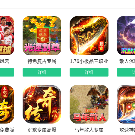
风云
特色复古专属
1.76小极品三职业
散人沉
详细
详细
免费版
沉默专属高爆
马年散人专属
攻速神