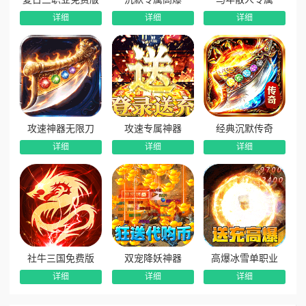
详细
详细
详细
攻速神器无限刀
攻速专属神器
经典沉默传奇
详细
详细
详细
社牛三国免费版
双宠降妖神器
高爆冰雪单职业
详细
详细
详细