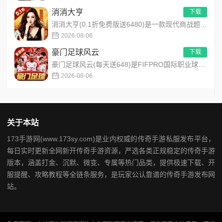
消消大亨
下载
消消大亨(0.1折免费版送6480)是一款现代商战题材模拟经营养成手游，创新建筑合成升级玩法，不肝不氪！玩家...
2026-08-06
豪门足球风云
下载
豪门足球风云(每天送648)是FIFPRO国际职业球员协会正版授权3D足球经理手游，搭载顶级动作捕捉技术，还...
2026-08-06
关于本站
173手游网(www.173sy.com)是业内权威的传奇手游私服发布平台，
每日实时更新全网新开传奇手游资源，严选各类正规稳定的传奇手游
版本，涵盖打金、沉默、微变、专属等热门品类，提供极速下载、开
服提醒、攻略教程等全链条服务，是玩家公认靠谱的传奇手游发布网
站。