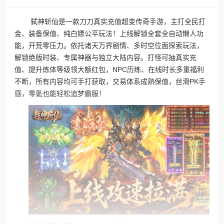
弑神斩仙是一款刀刀真实充值超变传奇手游，主打全民打
金、装备保值、纯白嫖公平玩法！上线解锁全套全自动懒人功
能，开荒零压力。依托诸天万界剧情、多时空位面探索玩法，
解锁绝版时装、专属神器与独立大陆内容。打怪可抽真实充
值、提升炼体等级领大额红包，NPC历练、在线时长多重福利
不断，所有内容均可手打获取，交易体系成熟保值，丝滑PK手
感，零氪也能轻松追梦霸服！