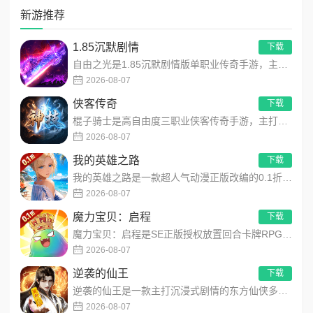
新游推荐
1.85沉默剧情
下载
自由之光是1.85沉默剧情版单职业传奇手游，主打散人可打可嫖良心玩法！每日免费送328代币，海量礼包全程白嫖...
2026-08-07
侠客传奇
下载
棍子骑士是高自由度三职业侠客传奇手游，主打百种技能自由搭配！解锁海量天赋与被动效果，搭配炫酷粒子技能特效，刷...
2026-08-07
我的英雄之路
下载
我的英雄之路是一款超人气动漫正版改编的0.1折高福利卡牌策略手游，以经典进击主题世界观为核心，高度还原原作剧...
2026-08-07
魔力宝贝：启程
下载
魔力宝贝：启程是SE正版授权放置回合卡牌RPG手游，复刻法兰王国经典剧情与Q版画风！融合离线挂机、自由转职、...
2026-08-07
逆袭的仙王
下载
逆袭的仙王是一款主打沉浸式剧情的东方仙侠多人角色扮演手游，打破传统凡人逆袭的老旧叙事，打造独树一帜的仙王回归...
2026-08-07