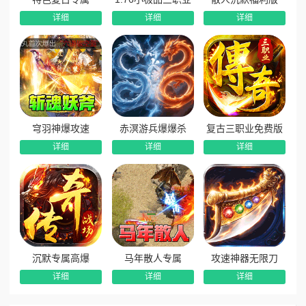
详细
详细
详细
穹羽神爆攻速
赤溟游兵爆爆杀
复古三职业免费版
详细
详细
详细
沉默专属高爆
马年散人专属
攻速神器无限刀
详细
详细
详细