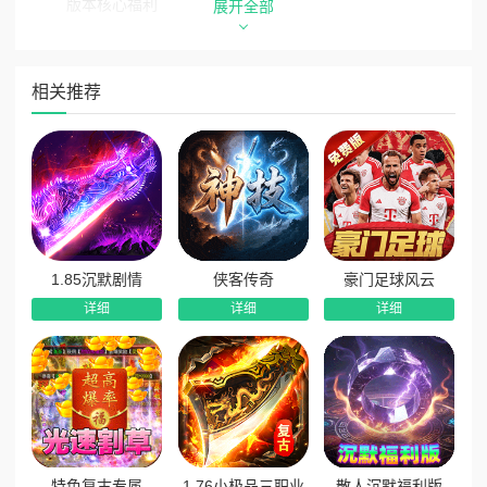
版本核心福利
展开全部
1、怪物击杀必得真实充值：任意击杀怪物即可累计抽奖次
数，每次抽奖必定获得真实充值，真充免费无限白嫖。
相关推荐
2、炼体升级领大额红包：持续杀怪即可提升修身炼体等
级，炼体层级越高，可领取的红包额度越大，收益无上限。
3、NPC历练多重奖励：刷怪积攒历练材料，完成NPC历
练任务，可海量领取红包、灵币、养成材料与真实充值福利。
4、累计在线领海量货币：累计在线时长即可免费领取大量
游戏货币，挂机即可囤满资源，发育全程无压力。
1.85沉默剧情
侠客传奇
豪门足球风云
5、在线时长叠加红包：长时间在线可叠加领取海量红包福
详细
详细
详细
利，在线越久、奖励越丰厚，福利常驻不停。
特色复古专属
1.76小极品三职业
散人沉默福利版