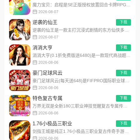
魔力宝贝：启程是SE正版授权放置回合卡牌RPG手游，复刻法兰王国经典剧情与Q版画风！融合离线挂机、自由转职、...
2026-08-07
逆袭的仙王
下载
逆袭的仙王是一款主打沉浸式剧情的东方仙侠多人角色扮演手游，打破传统凡人逆袭的老旧叙事，打造独树一帜的仙王回归...
2026-08-07
消消大亨
下载
消消大亨(0.1折免费版送6480)是一款现代商战题材模拟经营养成手游，创新建筑合成升级玩法，不肝不氪！玩家...
2026-08-06
豪门足球风云
下载
豪门足球风云(每天送648)是FIFPRO国际职业球员协会正版授权3D足球经理手游，搭载顶级动作捕捉技术，还...
2026-08-06
特色复古专属
下载
万界无双是全新180三职业神技觉醒复古专属传奇手游，复古玩法创新升级，无套路无暗坑！全地图掉落百件专属装备，...
2026-08-06
1.76小极品三职业
下载
剑指王城是纯正1.76小极品三职业复古传奇手游，永久内置3折福利，完美复刻原版玛法画面与经典玩法！每日免费送...
2026-08-06