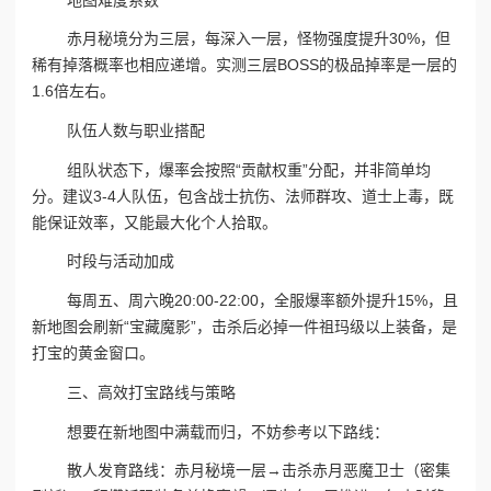
赤月秘境分为三层，每深入一层，怪物强度提升30%，但
稀有掉落概率也相应递增。实测三层BOSS的极品掉率是一层的
1.6倍左右。
队伍人数与职业搭配
组队状态下，爆率会按照“贡献权重”分配，并非简单均
分。建议3-4人队伍，包含战士抗伤、法师群攻、道士上毒，既
能保证效率，又能最大化个人拾取。
时段与活动加成
每周五、周六晚20:00-22:00，全服爆率额外提升15%，且
新地图会刷新“宝藏魔影”，击杀后必掉一件祖玛级以上装备，是
打宝的黄金窗口。
三、高效打宝路线与策略
想要在新地图中满载而归，不妨参考以下路线：
散人发育路线：赤月秘境一层→击杀赤月恶魔卫士（密集