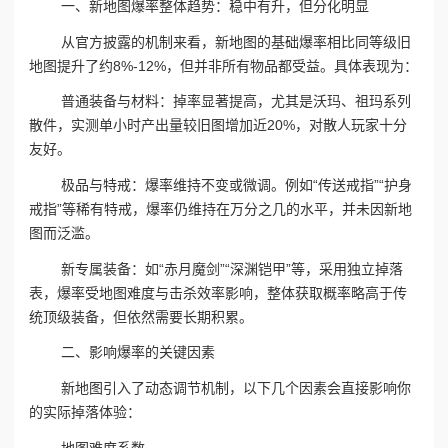
一、新地图爆率整体趋势：稳中有升，但分化明显
从官方披露的机制来看，新地图的基础爆率相比同等级旧
地图提升了约8%-12%，但并非所有物品都受益。具体表现为：
普通装备与材料：掉率显著提高，尤其是沃玛、祖玛系列
散件，实测单小时产出量较旧图增加近20%，对散人玩家十分
友好。
极品与特戒：爆率维持不变或微调。例如“传送戒指”“护身
戒指”等稀有特戒，爆率仍维持在万分之几的水平，并未因新地
图而泛滥。
新专属装备：如“赤月魔剑”“深渊铠甲”等，采用独立掉落
表，爆率受地图难度与击杀效率影响，整体获取概率略高于传
统顶级装备，但依然需要长期积累。
二、影响爆率的关键因素
新地图引入了动态调节机制，以下几个因素会直接影响你
的实际掉落体验：
地图难度系数