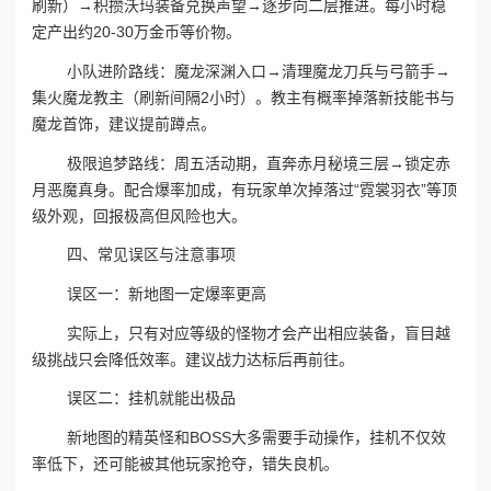
刷新）→积攒沃玛装备兑换声望→逐步向二层推进。每小时稳
定产出约20-30万金币等价物。
小队进阶路线：魔龙深渊入口→清理魔龙刀兵与弓箭手→
集火魔龙教主（刷新间隔2小时）。教主有概率掉落新技能书与
魔龙首饰，建议提前蹲点。
极限追梦路线：周五活动期，直奔赤月秘境三层→锁定赤
月恶魔真身。配合爆率加成，有玩家单次掉落过“霓裳羽衣”等顶
级外观，回报极高但风险也大。
四、常见误区与注意事项
误区一：新地图一定爆率更高
实际上，只有对应等级的怪物才会产出相应装备，盲目越
级挑战只会降低效率。建议战力达标后再前往。
误区二：挂机就能出极品
新地图的精英怪和BOSS大多需要手动操作，挂机不仅效
率低下，还可能被其他玩家抢夺，错失良机。