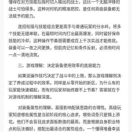
懂得在对方技能后摇时切入输出的战士，远比一个无脑冲锋的
战士可怕得多。这种对时机的精准把控，是任何高级装备都无
法赋予的能力。
连招衔接与技能组合更是高手与普通玩家的分水岭。将多
个技能无缝串联，在最短时间内打出最高爆发，同时留好保命
技能的冷却，这种操作节奏感需要成百上千次实战才能练就。
装备可以一夜之间更换，但肌肉记忆和条件反射，必须用时间
一点一滴地浇筑。
三、游戏理解：决定装备使用效率的底层能力
如果说操作技巧决定了战斗中的上限，那么游戏理解则决
定了养成过程中的效率。同样是从零开始的新区，为什么有的
玩家能快速崛起，而有的玩家却始终跟不上节奏？答案就在于
对游戏机制的理解深度。
对装备属性的理解，直接影响配装思路的合理性。高级玩
家知道哪些属性是当前阶段的核心追求，哪些词条只是锦上添
花。他们不会盲目追求面板数值的最高，而是根据自身职业特
点和玩法偏好，搭配出最适合的属性组合。一个懂得堆叠幸运