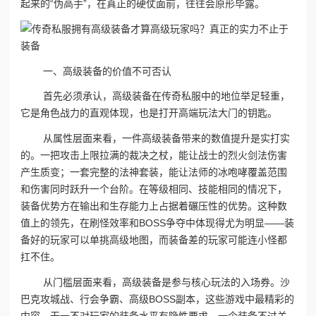
起来的“伪高手”，在真正的硬仗面前，往往会原形毕露。
一、高级装备的价值不可否认
首先必须承认，高级装备在传奇私服中的地位举足轻重，
它是角色战力的直观体现，也是打开高端玩法大门的钥匙。
从属性层面来看，一件高级装备带来的数值提升是实打实
的。一把攻击上限拉满的裁决之杖，能让战士的烈火剑法伤害
产生质变；一套完整的法神套装，能让法师的冰咆哮覆盖范围
和伤害同时跃升一个台阶。在等级相同、技能相同的情况下，
装备优势方在输出和生存能力上占据着碾压性的优势。这种数
值上的领先，在刷怪效率和BOSS争夺中体现得尤为明显——装
备好的玩家可以单挑高级地图，而装备差的玩家可能连小怪都
扛不住。
从门槛层面来看，高级装备是参与核心玩法的入场券。沙
巴克攻城战、行会争霸、高级BOSS副本，这些游戏中最精彩的
内容，无一不对玩家的装备水平有隐性要求。一个装备不过关