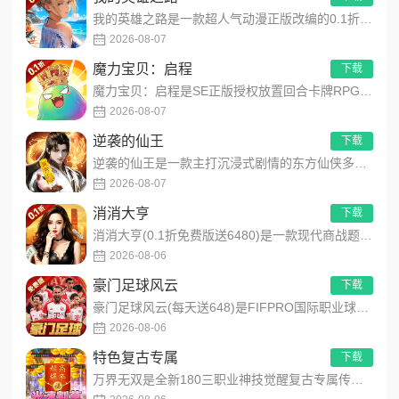
我的英雄之路是一款超人气动漫正版改编的0.1折高福利卡牌策略手游，以经典进击主题世界观为核心，高度还原原作剧...
2026-08-07
魔力宝贝：启程
下载
魔力宝贝：启程是SE正版授权放置回合卡牌RPG手游，复刻法兰王国经典剧情与Q版画风！融合离线挂机、自由转职、...
2026-08-07
逆袭的仙王
下载
逆袭的仙王是一款主打沉浸式剧情的东方仙侠多人角色扮演手游，打破传统凡人逆袭的老旧叙事，打造独树一帜的仙王回归...
2026-08-07
消消大亨
下载
消消大亨(0.1折免费版送6480)是一款现代商战题材模拟经营养成手游，创新建筑合成升级玩法，不肝不氪！玩家...
2026-08-06
豪门足球风云
下载
豪门足球风云(每天送648)是FIFPRO国际职业球员协会正版授权3D足球经理手游，搭载顶级动作捕捉技术，还...
2026-08-06
特色复古专属
下载
万界无双是全新180三职业神技觉醒复古专属传奇手游，复古玩法创新升级，无套路无暗坑！全地图掉落百件专属装备，...