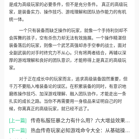
是成为高级玩家的必要条件，但不是充分条件。 真正的高级玩
家，是装备实力、操作技巧、游戏理解和团队协作能力的有机
统一体。
一个只有装备而缺乏操作的玩家，就像一个手持利剑却不
会挥舞的孩子，空有杀伤力却无法有效施展。一个操作精湛但
装备落后的玩家，则像一个武艺高强却赤手空拳的战士，面对
全副武装的对手时终究力不从心。只有将两者结合，再辅以深
厚的游戏理解和良好的团队意识，才能称得上是真正的高级玩
家。
对于正在成长中的玩家而言，追求高级装备固然重要，但
千万不要陷入唯装备论的误区。在积累装备的同时，有意识地
磨练操作技巧、加深游戏理解、融入团队协作，才能走出一条
扎实的成长之路。当你不再需要用一身极品来证明自己的时
候，你离真正的高级玩家，就已经不远了。
[上一篇]
传奇私服狂暴之力有什么用？六大增益效果与激活技巧全解析
[下一篇]
热血传奇玩家必知游戏命令大全：从基础操作到高级技巧一篇掌握