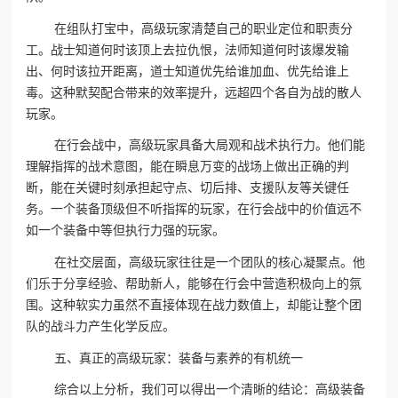
在组队打宝中，高级玩家清楚自己的职业定位和职责分
工。战士知道何时该顶上去拉仇恨，法师知道何时该爆发输
出、何时该拉开距离，道士知道优先给谁加血、优先给谁上
毒。这种默契配合带来的效率提升，远超四个各自为战的散人
玩家。
在行会战中，高级玩家具备大局观和战术执行力。他们能
理解指挥的战术意图，能在瞬息万变的战场上做出正确的判
断，能在关键时刻承担起守点、切后排、支援队友等关键任
务。一个装备顶级但不听指挥的玩家，在行会战中的价值远不
如一个装备中等但执行力强的玩家。
在社交层面，高级玩家往往是一个团队的核心凝聚点。他
们乐于分享经验、帮助新人，能够在行会中营造积极向上的氛
围。这种软实力虽然不直接体现在战力数值上，却能让整个团
队的战斗力产生化学反应。
五、真正的高级玩家：装备与素养的有机统一
综合以上分析，我们可以得出一个清晰的结论：高级装备