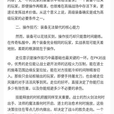
的玩家，即便操作再精湛，也很难在高端战场中存活下来，更
遑论发挥战术价值。从这个意义上说，高级装备确实是成为高
级玩家的必要条件之一。
二、操作技巧：装备无法替代的核心能力
然而，装备可以花钱买到，操作技巧却只能靠时间磨练。
在传奇私服中，两个装备完全相同的玩家，实战表现可能天差
地别，差距的根源就在于操作。
走位意识是操作技巧中最基础也最关键的一环。在PK对战
中，优秀的走位能让战士避开法师的远程火力压制，能在道士
的施毒范围边缘反复拉扯，能在对方技能冷却的间隙精准切
入。那些只会站桩输出的玩家，即便手持屠龙刀，也会被走位
风骚的对手活活风筝到死。走位的好坏，直接决定了你能打出
多少有效伤害，以及你能规避多少不必要的承伤。
技能释放的时机把握同样至关重要。战士的烈火剑法何时
出手、法师的魔法盾何时开启、道士的治愈术何时施放，这些
决策往往在零点几秒内做出，却决定了战斗的胜负走向。一个