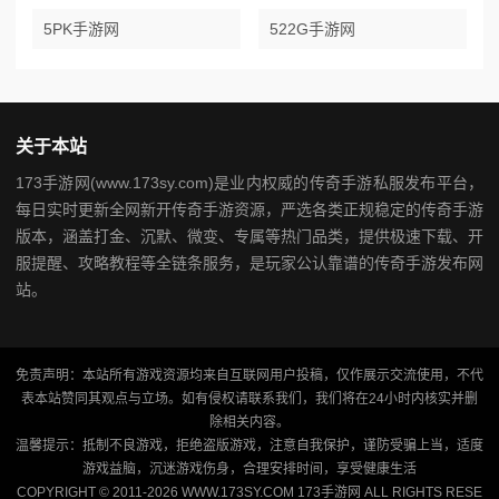
5PK手游网
522G手游网
关于本站
173手游网(www.173sy.com)是业内权威的传奇手游私服发布平台，
每日实时更新全网新开传奇手游资源，严选各类正规稳定的传奇手游
版本，涵盖打金、沉默、微变、专属等热门品类，提供极速下载、开
服提醒、攻略教程等全链条服务，是玩家公认靠谱的传奇手游发布网
站。
免责声明：本站所有游戏资源均来自互联网用户投稿，仅作展示交流使用，不代
表本站赞同其观点与立场。如有侵权请联系我们，我们将在24小时内核实并删
除相关内容。
温馨提示：抵制不良游戏，拒绝盗版游戏，注意自我保护，谨防受骗上当，适度
游戏益脑，沉迷游戏伤身，合理安排时间，享受健康生活
COPYRIGHT © 2011-2026 WWW.173SY.COM 173手游网 ALL RIGHTS RESE