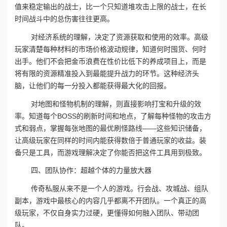
值来稳定输出的战士，比一个只知道堆攻击上限的战士，在长
时间战斗中的总伤害往往更高。
对经济系统的理解，决定了资源获取和使用的效率。高级
玩家清楚每种材料的市场价格波动规律，知道何时囤货、何时
出手。他们不会把金币浪费在性价比低下的养成项目上，而是
将有限的资源精准投入到最能提升战力的环节。这种经济头
脑，让他们的每一分投入都能获得最大化的回报。
对地图和怪物机制的理解，则直接影响打宝和升级的效
率。知道每个BOSS的刷新时间和地点，了解每种怪物的攻击方
式和弱点，掌握每张地图的最优刷怪路线——这些知识储备，
让高级玩家在同样的时间内能获得数倍于普通玩家的收益。装
备只是工具，而游戏理解决定了你能否把这件工具用到极致。
四、团队协作：超越个体的力量放大器
传奇私服从来不是一个人的游戏。行会战、攻城战、组队
副本，游戏中最核心的内容几乎都离不开团队。一个真正的高
级玩家，不仅自身实力过硬，更懂得如何融入团队、带动团
队。