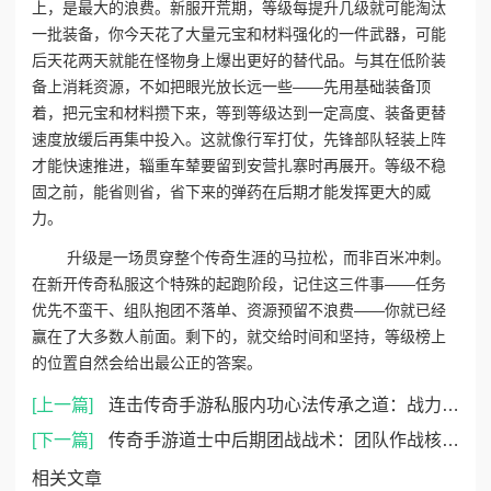
上，是最大的浪费。新服开荒期，等级每提升几级就可能淘汰
一批装备，你今天花了大量元宝和材料强化的一件武器，可能
后天花两天就能在怪物身上爆出更好的替代品。与其在低阶装
备上消耗资源，不如把眼光放长远一些——先用基础装备顶
着，把元宝和材料攒下来，等到等级达到一定高度、装备更替
速度放缓后再集中投入。这就像行军打仗，先锋部队轻装上阵
才能快速推进，辎重车辇要留到安营扎寨时再展开。等级不稳
固之前，能省则省，省下来的弹药在后期才能发挥更大的威
力。
升级是一场贯穿整个传奇生涯的马拉松，而非百米冲刺。
在新开传奇私服这个特殊的起跑阶段，记住这三件事——任务
优先不蛮干、组队抱团不落单、资源预留不浪费——你就已经
赢在了大多数人前面。剩下的，就交给时间和坚持，等级榜上
的位置自然会给出最公正的答案。
[上一篇]
连击传奇手游私服内功心法传承之道：战力飙升修炼全攻略
[下一篇]
传奇手游道士中后期团战战术：团队作战核心贡献解析
相关文章