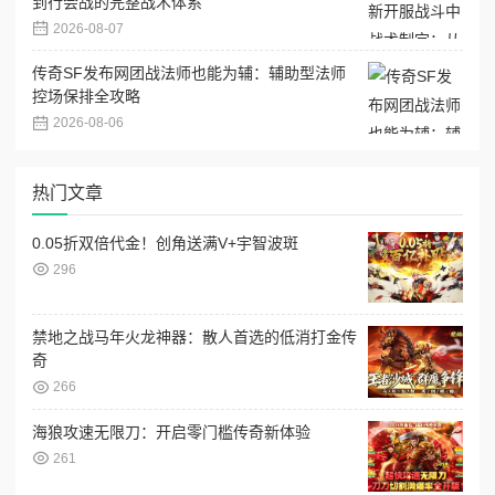
到行会战的完整战术体系
2026-08-07
传奇SF发布网团战法师也能为辅：辅助型法师
控场保排全攻略
2026-08-06
热门文章
0.05折双倍代金！创角送满V+宇智波斑
296
禁地之战马年火龙神器：散人首选的低消打金传
奇
266
海狼攻速无限刀：开启零门槛传奇新体验
261