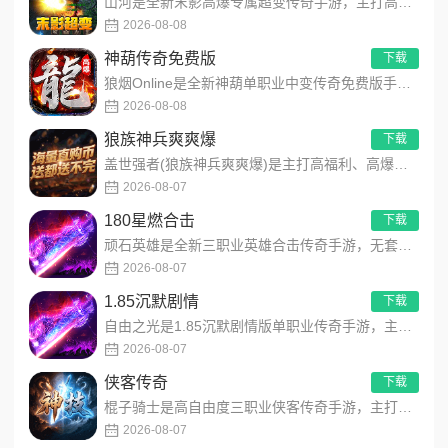
山河是全新末影高爆专属超变传奇手游，主打高爆打怪、海量专属装备、多地图自由探索！上线即领开局豪礼，怪物好打、...
2026-08-08
神葫传奇免费版
下载
狼烟Online是全新神葫单职业中变传奇免费版手游，永久内置3折福利，每日免费领800代币！开局赠送豪华首充...
2026-08-08
狼族神兵爽爽爆
下载
盖世强者(狼族神兵爽爽爆)是主打高福利、高爆率、长线挂机的东方玄幻传奇手游！开局即送2亿切割、千万群切、八大...
2026-08-07
180星燃合击
下载
顽石英雄是全新三职业英雄合击传奇手游，无套路无脑上手，全程无硬性消费！永久内置3折充值福利，每日上线领648...
2026-08-07
1.85沉默剧情
下载
自由之光是1.85沉默剧情版单职业传奇手游，主打散人可打可嫖良心玩法！每日免费送328代币，海量礼包全程白嫖...
2026-08-07
侠客传奇
下载
棍子骑士是高自由度三职业侠客传奇手游，主打百种技能自由搭配！解锁海量天赋与被动效果，搭配炫酷粒子技能特效，刷...
2026-08-07