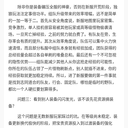
除非你是装备碾压全服的神豪，否则在新服开荒阶段，独
狼玩法注定事倍功半。组队升级带来的效率增幅，远不是简单
的一加一等于二。首先从安全角度说，新服地图里玩家密集、
竞争激烈，单人挂机很容易被其他玩家或高等级怪物偷袭清
场，一旦死亡掉经验，之前的努力就白费了。有队友在旁，生
存率会有质的提升。其次从效率角度说，队伍可以集中火力快
速清怪，而且部分私服中组队本身就有经验加成，团队获得的
总经验量会超过各自单刷的堆叠总和。最后还有一个不可忽视
的隐性优势——组队能减少其他人从你这抢走经验的可能性，
你所在的队伍占领了一片怪物刷新点，别人就插不进来，你的
经验获取就更加稳定持续。所以，进了新服要做的第一件事就
是找到志同道合的队友，行会、固定队、哪怕是临时的野队，
都比一个人硬扛要划算得多。
问题三：看到别人装备闪闪发光，该不该先花资源搞装
备？‌
这个问题是无数新服玩家踩过的坑。在等级尚未稳定、装
备更新换代极快的阶段，把宝贵资源投入到过渡装备的强化