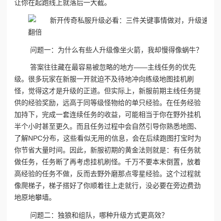
让你在起跑线上就落后一大截。
问题一：为什么有些人升级像坐火箭，我却慢得像蜗牛？‌
答案往往藏在最容易被忽略的地方——主线任务的优先
级。很多玩家在新服一开就迫不及待地冲向练级地图挂机刷
怪，觉得这才是升级的正道。但实际上，新服前期主线任务提
供的经验奖励，远高于同等级怪物给的单只经验。在任务经验
加持下，完成一套连续任务的收益，可能相当于你在野外挂机
半个小时甚至更久。而且任务过程中会自然引导你熟悉地图、
了解NPC分布，这些看似无用的信息，会在后续跑图打宝时为
你节省大量时间。因此，新服初期的黄金法则就是：有任务就
做任务，任务断了再考虑挂机刷怪。千万不要本末倒置，放着
高经验的任务不做，反而去野外磨那点零星经验。这个过程就
像爬梯子，梯子搭好了你顺着往上走就行，没必要在旁边费劲
地原地攀墙。
问题二：独狼和组队，哪种升级方式更高效？‌