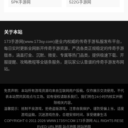
5PK手游网
522G手游网
关于本站
173手游网(www.173sy.com)是业内权威的传奇手游私服发布平台，
每日实时更新全网新开传奇手游资源，严选各类正规稳定的传奇手游
版本，涵盖打金、沉默、微变、专属等热门品类，提供极速下载、开
服提醒、攻略教程等全链条服务，是玩家公认靠谱的传奇手游发布网
站。
免责声明：本站所有游戏资源均来自互联网用户投稿，仅作展示交流使用，不代
表本站赞同其观点与立场。如有侵权请联系我们，我们将在24小时内核实并删
除相关内容。
温馨提示：抵制不良游戏，拒绝盗版游戏，注意自我保护，谨防受骗上当，适度
游戏益脑，沉迷游戏伤身，合理安排时间，享受健康生活
COPYRIGHT © 2011-2026 WWW.173SY.COM 173手游网 ALL RIGHTS RESE
RVED
URL地图
站点地图
网站地图