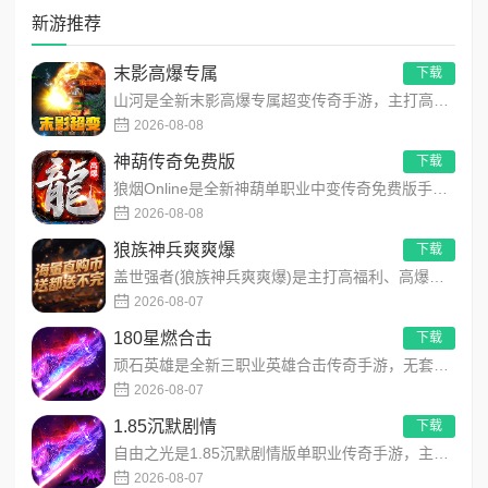
新游推荐
末影高爆专属
下载
山河是全新末影高爆专属超变传奇手游，主打高爆打怪、海量专属装备、多地图自由探索！上线即领开局豪礼，怪物好打、...
2026-08-08
神葫传奇免费版
下载
狼烟Online是全新神葫单职业中变传奇免费版手游，永久内置3折福利，每日免费领800代币！开局赠送豪华首充...
2026-08-08
狼族神兵爽爽爆
下载
盖世强者(狼族神兵爽爽爆)是主打高福利、高爆率、长线挂机的东方玄幻传奇手游！开局即送2亿切割、千万群切、八大...
2026-08-07
180星燃合击
下载
顽石英雄是全新三职业英雄合击传奇手游，无套路无脑上手，全程无硬性消费！永久内置3折充值福利，每日上线领648...
2026-08-07
1.85沉默剧情
下载
自由之光是1.85沉默剧情版单职业传奇手游，主打散人可打可嫖良心玩法！每日免费送328代币，海量礼包全程白嫖...
2026-08-07