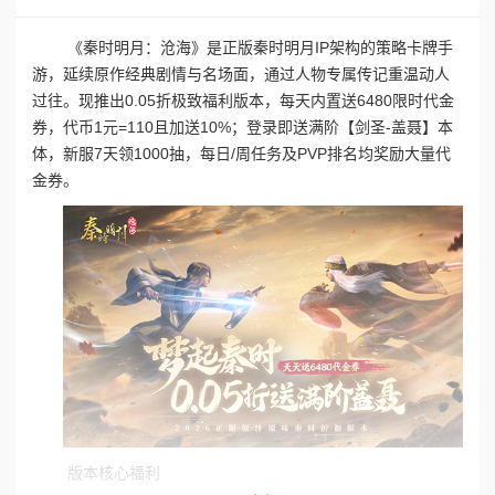
《秦时明月：沧海》是正版秦时明月IP架构的策略卡牌手
游，延续原作经典剧情与名场面，通过人物专属传记重温动人
过往。现推出0.05折极致福利版本，每天内置送6480限时代金
券，代币1元=110且加送10%；登录即送满阶【剑圣-盖聂】本
体，新服7天领1000抽，每日/周任务及PVP排名均奖励大量代
金券。
版本核心福利