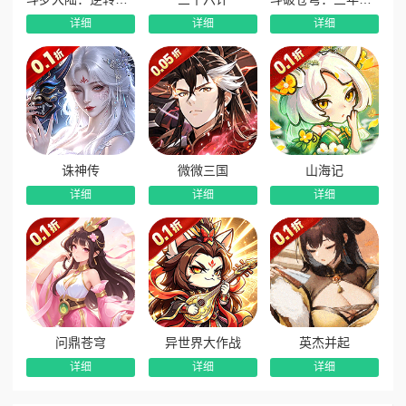
详细
详细
详细
诛神传
微微三国
山海记
详细
详细
详细
问鼎苍穹
异世界大作战
英杰并起
详细
详细
详细