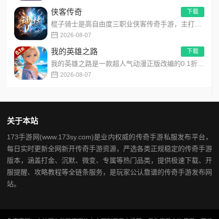
侠客传奇
下载
棍子骑士是高自由度三职业侠客传奇手游，主打百种技能自由搭配！解锁海量天赋与被动效果，搭配炫酷粒子技能特效，刷...
2026-08-07
我的英雄之路
下载
我的英雄之路是一款超人气动漫正版改编的0.1折高福利卡牌策略手游，以经典进击主题世界观为核心，高度还原原作剧...
2026-08-07
关于本站
173手游网(www.173sy.com)是业内权威的传奇手游私服发布平台，
每日实时更新全网新开传奇手游资源，严选各类正规稳定的传奇手游
版本，涵盖打金、沉默、微变、专属等热门品类，提供极速下载、开
服提醒、攻略教程等全链条服务，是玩家公认靠谱的传奇手游发布网
站。