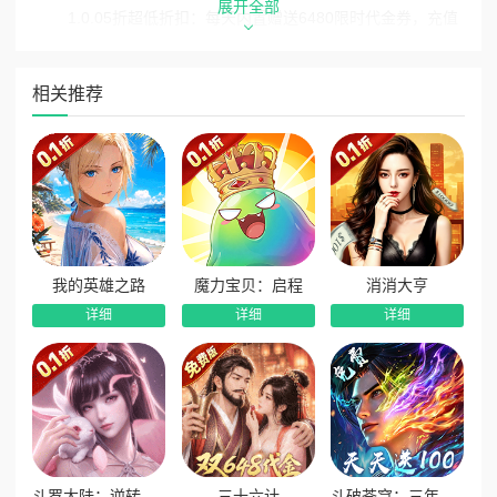
展开全部
1.0.05折超低折扣：每天内置赠送6480限时代金券，充值
性价比拉满
2.代币超值充值：代币充值额外加送10%，充值110代币仅
相关推荐
需1元
3.登录即送满阶神将：上线登录直接领取满阶【剑圣-盖
聂】本体，开局即得核心主力
4.新服千抽福利：新服连续7天登录，累计可领取1000
抽，轻松集齐强力卡牌
5.日常任务送代金：完成每日、每周任务即可获得大量代
我的英雄之路
魔力宝贝：启程
消消大亨
金券奖励
详细
详细
详细
6.PVP排名高额奖励：参与PVP竞技排名，可获取海量代
金券与稀有道具
斗罗大陆：逆转时空
三十六计
斗破苍穹：三年之约