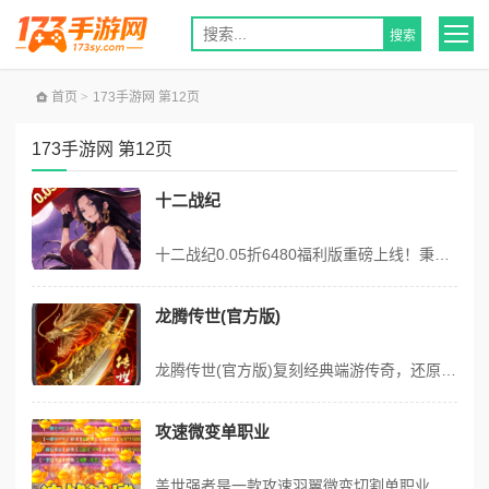
首页
>
173手游网 第12页
173手游网 第12页
十二战纪
十二战纪0.05折6480福利版重磅上线！秉持良心运营理念，扛着老板加系统、逼着策划加福利，打造高福利卡牌冒险体验。新版本新增海钓系统、图鉴狂欢、幸运骰子、打金系统、战令系统等多元玩法，海钓可赢免单好礼，每日免费领SSR+UR英雄，打金任务送不限时代金券，战令豪送千抽资源。充值永久0.05折，每日登录、签到...
龙腾传世(官方版)
龙腾传世(官方版)复刻经典端游传奇，还原战法道三职业，渡劫飞升！携手装备回收官合击攻城堡，变身传奇世界指挥官，剧情丰富有搞头，技能特效有讲究，装备好打爆率高！一、经典复刻，还原传奇初心 龙腾传世官方版作为正版授权的传奇类手游，深度复刻经典端游传奇的核心玩法与世界观，将老玩家心中的传奇记忆完美搬上移动端，让你...
攻速微变单职业
盖世强者是一款攻速羽翼微变切割单职业传奇手游，使用礼包码即可解锁自动拾取、自动回收，助力轻松开荒快速成长。提升幻灵羽翼可获取强力属性与攻速加成，搭配特殊锻造、称号晋升、圣兽之力、翻天印、三花聚顶等多元养成系统，越战越强。每日在线领货币材料，激活聚宝盆杀怪多杀多领，还有登录奖励、个人首爆等多重福利；世界BOSS...