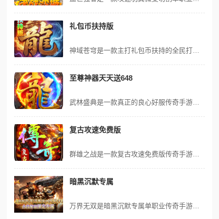
礼包币扶持版
神域苍穹是一款主打礼包币扶持的全民打金传奇手游，装备保值、货币畅销，散人打金友好度拉满。每日杀怪即可获取抽奖次数，赢取充值红包、元宝及多种道具；每次抽奖增加寻宝积分，可兑换海量材料。全地图怪物均有几率爆出实物，可兑换大量灵符；集齐指定文字能直接兑换礼包币，更有每日扶持海量礼包币免费送，打金收益稳定，福利全覆...
至尊神器天天送648
武林盛典是一款真正的良心好服传奇手游，主打至尊神器、天天送648红包，白嫖到底不逼氪，超耐玩、装备多、地图广、元宝足、回收快，欢迎小资玩家入驻共建良性生态。上线即送自动回收、自动拾取，武神、魔尊、邪魔三大职业可晋升，解锁专属任务、技能与属性；境界修炼、伏魔图鉴、元神幻化多元养成，西游龙族附身、三味真火特色拉...
复古攻速免费版
群雄之战是一款复古攻速免费版传奇手游，永久内置3折福利，首次充值额外多领50%，每日免费赠送328代币，可囤积可拆分使用。开局即送四圣兽装备、斗笠、盾牌、神玉全套开荒装备，七日登录每日领10元红包与充值龙币，在线可领海量元宝与千万经验。代币可免费购买快人一步礼包与专属称号，全服首爆支持实物兑换红包道具，多种...
暗黑沉默专属
万界无双是暗黑沉默专属单职业传奇手游，玩法简单不烧脑，小白10分钟即可快速起步，新手无脑发育，材料、元宝、专属、神器全靠手打，支持打宝、搬砖、长期养老，完美适配上班族。等级奖励丰厚，分段解锁限定专属，五大世界全部免费解锁。上线享多重福利，聊天框输入隐藏口令可领额外爆率道具与起步神装，一怪一专属，欧皇爆率拉满...