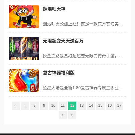
翻滚吧天神
翻滚吧天公测上线！这是一款东方玄幻美术风格的休闲塔防策略手游，集Roguelike、卡牌策略、爬塔副本、多人对战于一体，融合塔防精髓与休闲娱乐，体验真实塔防对战。开局送千连抽、传说宝箱，百款神明皮肤时装随心抽；每日上线领2000真实代金券，闯关、登录福利满满，累计七天登录领外观称号。Roguelike玩法每...
无限超变天天送百万
摸金之路是恶狼超超变无限刀传奇手游，主打全新白嫖机制，每日登录领百万直购币，击杀、祈福、令牌玩法狂送直购币，直购币可白嫖礼包，真充疯狂送！拥有装扮、星座、神兵三大个人养成系统，成就感拉满；万妖图鉴激活得大量属性与专属绝版挂件，内容丰富长久耐玩。打破传统超变模式，新增海量BOSS，神装属性超高，告别无脑点点点...
复古神器福利版
坠星大陆是全新1.80复古神器专属三职业传奇手游，主打无脑上手、不玩套路、通关至顶！无硬性消费，小怪也能爆神装，兼顾所有玩家体验，以亲民为宗旨打造口碑传奇。上线送灵符、元宝等海量资源，每日登录领328红包，所有充值享五倍返利；四大活动产千元级元宝，代币兑换灵符享额外奖励，跨服战场与BOSS奖励丰厚，灵兽宝宝...
‹‹
‹
8
9
10
11
12
13
14
15
16
17
›
››