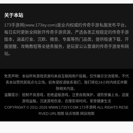
关于本站
173手游网(www.173sy.com)是业内权威的传奇手游私服发布平台，
每日实时更新全网新开传奇手游资源，严选各类正规稳定的传奇手游
版本，涵盖打金、沉默、微变、专属等热门品类，提供极速下载、开
服提醒、攻略教程等全链条服务，是玩家公认靠谱的传奇手游发布网
站。
免责声明：本站所有游戏资源均来自互联网用户投稿，仅作展示交流使用，不代
表本站赞同其观点与立场。如有侵权请联系我们，我们将在24小时内核实并删
除相关内容。
温馨提示：抵制不良游戏，拒绝盗版游戏，注意自我保护，谨防受骗上当，适度
游戏益脑，沉迷游戏伤身，合理安排时间，享受健康生活
COPYRIGHT © 2011-2026 WWW.173SY.COM 173手游网 ALL RIGHTS RESE
RVED
URL地图
站点地图
网站地图