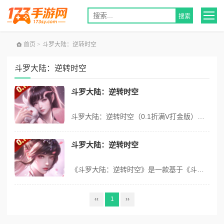
首页
>
斗罗大陆：逆转时空
斗罗大陆：逆转时空
斗罗大陆：逆转时空
斗罗大陆：逆转时空（0.1折满V打金版）是正版斗罗大陆IP授权的高画质卡牌RPG手游，创新平行时空错位剧情，可操控唐三、小舞等经典魂师逆转原著剧情。搭载一卡双形态武魂系统、电影级动态美术与多元斗罗特色玩法，版本主打0.1折超低物价、免费满V、无门槛打金。上线直送黄金三叉戟、海神唐三极品魂师，每日白嫖648真...
斗罗大陆：逆转时空
《斗罗大陆：逆转时空》是一款基于《斗罗大陆》原著IP打造的卡牌RPG手游，玩家可操控唐三、小舞等经典角色，通过时空穿梭改写剧情，探索错位时空下的全新故事线。游戏融合卡牌养成、策略战斗与社交互动，由中日韩画师团队倾力打造334套动态特效，创新设计了“一卡双形态”战斗系统，再现武魂觉醒的视觉盛宴。 版本福利 1...
‹‹
1
››